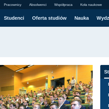
ektroniki, Telekomuni
Pracownicy
Absolwenci
Współpraca
Koła naukowe
Studenci
Oferta studiów
Nauka
Wydz
yjna
N
S