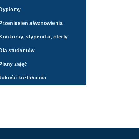
Dyplomy
Przeniesienia/wznowienia
Konkursy, stypendia, oferty
Dla studentów
Plany zajęć
Jakość kształcenia