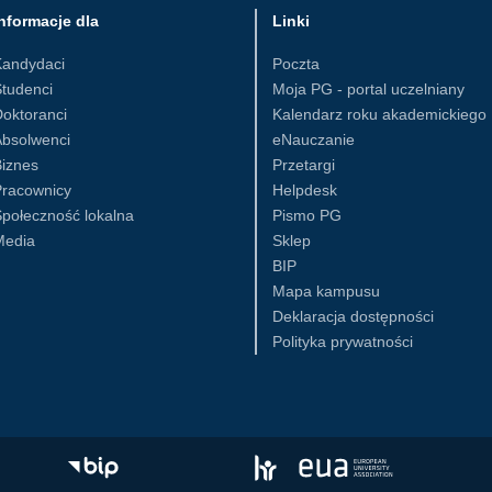
nformacje dla
Linki
Kandydaci
Poczta
tudenci
Moja PG - portal uczelniany
oktoranci
Kalendarz roku akademickiego
Absolwenci
eNauczanie
iznes
Przetargi
Pracownicy
Helpdesk
połeczność lokalna
Pismo PG
Media
Sklep
BIP
Mapa kampusu
Deklaracja dostępności
Polityka prywatności