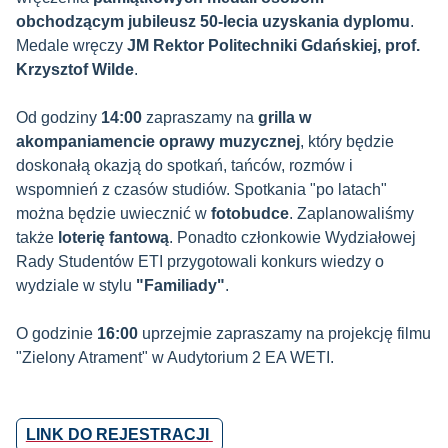
obchodzącym jubileusz 50-lecia uzyskania dyplomu
.
Medale wręczy
JM Rektor Politechniki Gdańskiej, prof.
Krzysztof Wilde
.
Od godziny
14:00
zapraszamy na
grilla w
akompaniamencie oprawy muzycznej
, który będzie
doskonałą okazją do spotkań, tańców, rozmów i
wspomnień z czasów studiów. Spotkania "po latach"
można będzie uwiecznić w
fotobudce
. Zaplanowaliśmy
także
loterię fantową
.
Ponadto członkowie Wydziałowej
Rady Studentów ETI przygotowali konkurs wiedzy o
wydziale w stylu
"Familiady"
.
O godzinie
16:00
uprzejmie zapraszamy na projekcję filmu
"Zielony Atrament" w Audytorium 2 EA WETI.
LINK DO REJESTRACJI