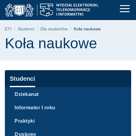
Koła naukowe | Wydzia
Przejdź
Przejdź
Przejdź
do
do
do
menu
wyszukiwarki
treści
głównego
Ścieżka nawigacyjna
ETI
Studenci
Dla studentów
Koła naukowe
Treść strony
Koła naukowe
Nawigacja
Studenci
Dziekanat
Informator I roku
Praktyki
Dyplomy