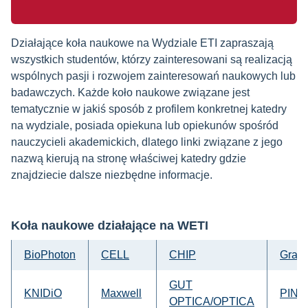
Działające koła naukowe na Wydziale ETI zapraszają
wszystkich studentów, którzy zainteresowani są realizacją
wspólnych pasji i rozwojem zainteresowań naukowych lub
badawczych. Każde koło naukowe związane jest
tematycznie w jakiś sposób z profilem konkretnej katedry
na wydziale, posiada opiekuna lub opiekunów spośród
nauczycieli akademickich, dlatego linki związane z jego
nazwą kierują na stronę właściwej katedry gdzie
znajdziecie dalsze niezbędne informacje.
Koła naukowe działające na WETI
BioPhoton
CELL
CHIP
Gradi
GUT
KNIDiO
Maxwell
PING
OPTICA/OPTICA