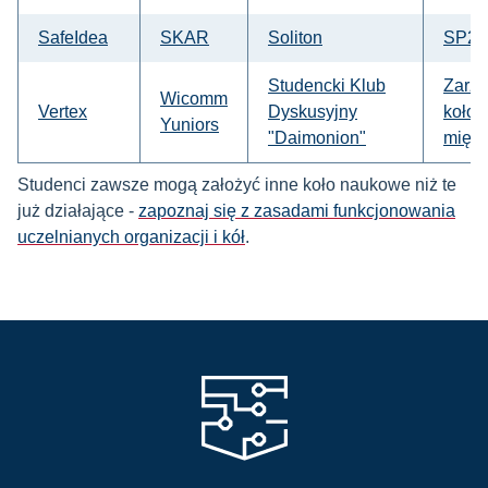
SafeIdea
SKAR
Soliton
SP2
Studencki Klub
Zarzą
Wicomm
Vertex
Dyskusyjny
koło
Yuniors
"Daimonion"
międ
Studenci zawsze mogą założyć inne koło naukowe niż te
już działające -
zapoznaj się z zasadami funkcjonowania
uczelnianych organizacji i kół
.