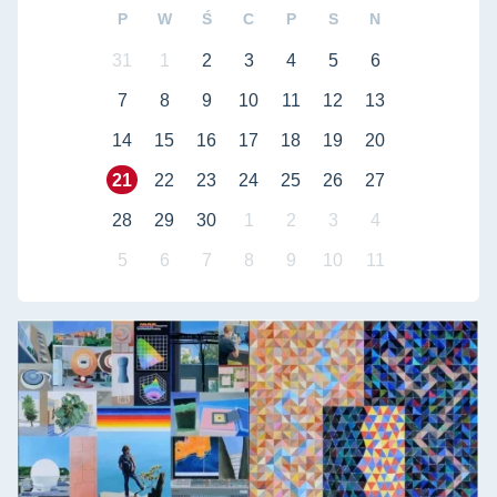
P
W
Ś
C
P
S
N
31
1
2
3
4
5
6
7
8
9
10
11
12
13
14
15
16
17
18
19
20
21
22
23
24
25
26
27
28
29
30
1
2
3
4
5
6
7
8
9
10
11
Zawiadomienie o publicznej dyskusji nad rozprawą doktorską
Za