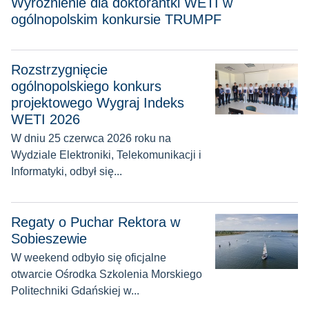
Wyróżnienie dla doktorantki WETI w
ogólnopolskim konkursie TRUMPF
Rozstrzygnięcie
Rozstrzygnięcie ogólnopolskiego konkurs projektowego Wyg
ogólnopolskiego konkurs
projektowego Wygraj Indeks
WETI 2026
W dniu 25 czerwca 2026 roku na
Wydziale Elektroniki, Telekomunikacji i
Informatyki, odbył się...
Regaty o Puchar Rektora w Sobieszewie
Regaty o Puchar Rektora w
Sobieszewie
W weekend odbyło się oficjalne
otwarcie Ośrodka Szkolenia Morskiego
Politechniki Gdańskiej w...