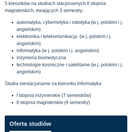
5 kierunków na studiach stacjonarnych II stopnia
magisterskich, trwających 3 semestry:
automatyka, cybernetyka i robotyka (w j. polskim i j.
angielskim)
elektronika i telekomunikacja (w j. polskim i j.
angielskim)
informatyka (w j. polskim i j. angielskim)
inżynieria biomedyczna
technologie kosmiczne i satelitarne (w j. polskim i j.
angielskim)
Studia niestacjonarne na kierunku Informatyka
I stopnia
inżynierskie (7 semestrów)
II stopnia magisterskie (4 semestry)
Nawigacja
Oferta studiów