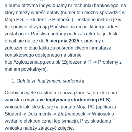
albumu otrzyma indywidualny nr rachunku bankowego, na
który należy wnieść opłaty (numer ten można sprawdzić w
Moja PG -> Student -> Płatności). Dokładne instrukcje w
tej sprawie otrzymają Państwo na email,
którego adres
został przez Państwa podany podczas rekrutacji
. Jeśli
email nie dotrze do
5 sierpnia 2025 r.
prosimy o
zgłoszenie tego faktu za pośrednictwem formularza
kontaktowego dostępnego na stronie
http://zgloszenia.pg.edu.pl/ (Zgłoszenia IT -> Problemy z
mailem powitalnym).
Opłata za legitymację studencką
Osoby przyjęte na studia zobowiązane są do złożenia
wniosku o wydanie
legitymacji studenckiej (ELS)
–
wniosek taki składa się na portalu Moja PG (aplikacja
Student -> Dokumenty -> Złóż wniosek -> Wniosek o
wydanie elektronicznej legitymacji).
Przy składaniu
wniosku należy załączyć zdjęcie.