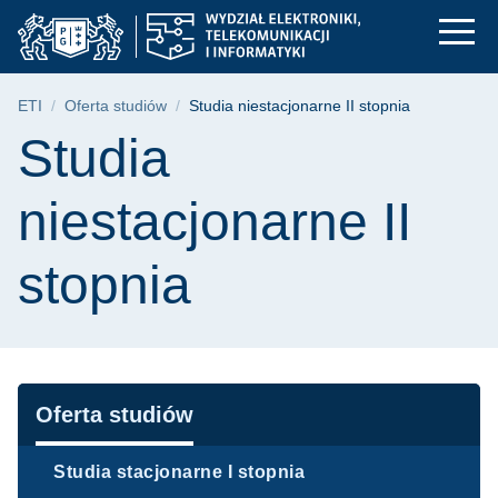
Studia niestacjonarne
Przejdź
Przejdź
Przejdź
do
do
do
menu
wyszukiwarki
treści
głównego
Ścieżka nawigacyjna
ETI
Oferta studiów
Studia niestacjonarne II stopnia
Treść strony
Studia
niestacjonarne II
stopnia
Nawigacja
Oferta studiów
Studia stacjonarne I stopnia