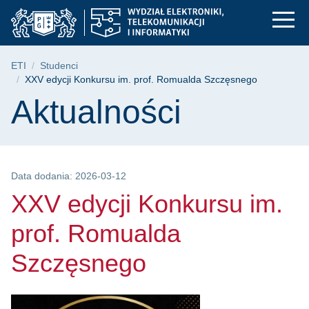
XXV edycji Konkursu 
Przejdź
Przejdź
Przejdź
do
do
do
menu
wyszukiwarki
treści
głównego
Ścieżka nawigacyjna
ETI
Studenci
XXV edycji Konkursu im. prof. Romualda Szczęsnego
Treść strony
Aktualności
Data dodania: 2026-03-12
XXV edycji Konkursu im.
prof. Romualda
Szczęsnego