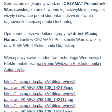
Serdecznie dziękujemy władzom
CEZAMAT Politechniki
Warszawskiej
za umożliwienie tej niezwykle inspirującej
wizyty i otwarcie przed studentami drzwi do świata
najnowocześniejszej nauki i technologii.
Opiekunem i przewodnikiem grupy był
dr inż. Maciej
Haras
adiunkt w CEZAMAT Politechniki Warszawskiej
oraz KIMF WETI Politechniki Gdańskiej.
Więcej o wyprawie studentów Technologii Wodorowych i
Elektromobilności
na stronie Wydziału Elektrotechniki i
Automatyki
.
https://files.pg.edu.pl/api/v1/file/preview?
path=arch/KIMF/20260108_142105.jpg
https://files.pg.edu.pl/api/v1/file/preview?
path=arch/KIMF/20260108_142117.jpg
https://files.pg.edu.pl/api/v1/file/preview?
path=arch/KIMF/20260108_151915.jpg