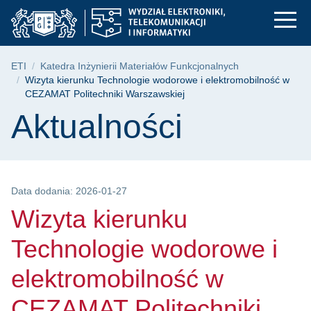
Wizyta kierunku Tech
Przejdź
Przejdź
Przejdź
do
do
do
menu
wyszukiwarki
treści
głównego
Ścieżka nawigacyjna
ETI
Katedra Inżynierii Materiałów Funkcjonalnych
Wizyta kierunku Technologie wodorowe i elektromobilność w
CEZAMAT Politechniki Warszawskiej
Treść strony
Aktualności
Data dodania: 2026-01-27
Wizyta kierunku
Technologie wodorowe i
elektromobilność w
CEZAMAT Politechniki