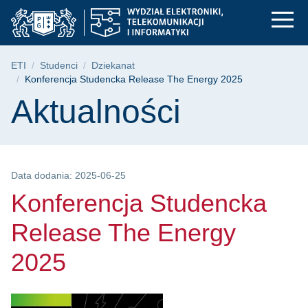
Konferencja Studenck
Przejdź
Przejdź
Przejdź
do
do
do
menu
wyszukiwarki
treści
głównego
Ścieżka nawigacyjna
ETI
Studenci
Dziekanat
Konferencja Studencka Release The Energy 2025
Treść strony
Aktualności
Data dodania: 2025-06-25
Konferencja Studencka
Release The Energy
2025