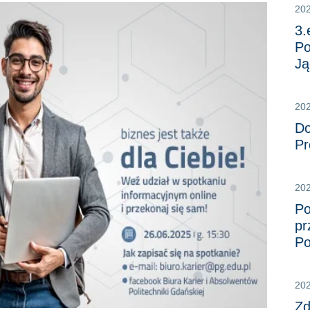
20
3.
Po
Ją
20
Do
Pr
20
Po
pr
Po
20
Zd