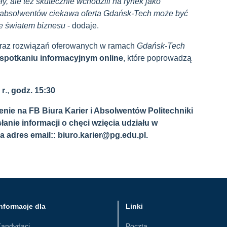
ły, ale też skutecznie wchodzili na rynek jako
lu absolwentów ciekawa oferta Gdańsk-Tech może być
ze światem biznesu
- dodaje.
 oraz rozwiązań oferowanych w ramach
Gdańsk-Tech
spotkaniu informacyjnym
online
,
które
poprowadzą
r
.,
godz.
15:30
nie na FB Biura Karier i Absolwentów Politechniki
łanie informacji o chęci wzięcia udziału w
a adres email:: biuro.karier@pg.edu.pl.
nformacje dla
Linki
Kandydaci
Poczta