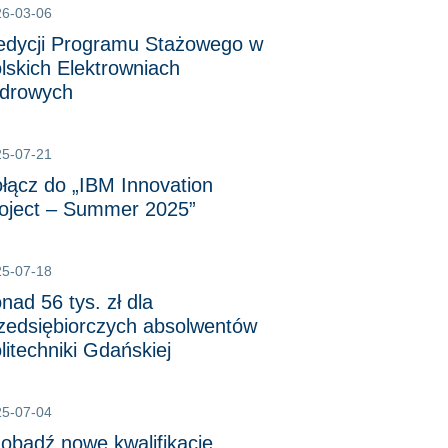
26-03-06
edycji Programu Stażowego w
lskich Elektrowniach
drowych
25-07-21
łącz do „IBM Innovation
oject – Summer 2025”
25-07-18
nad 56 tys. zł dla
zedsiębiorczych absolwentów
litechniki Gdańskiej
25-07-04
obądź nowe kwalifikacje