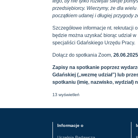
tego, by nie tylko rozwijali swoje pomys
przedsiębiorcy. Wierzymy, że dla wie
początkiem udanej i długiej przygody 
Szczegółowe informacje nt. rekrutacji
będzie można uzyskać
biorąc udział w
s
pecjaliści Gdańskiego Urzędu Pracy.
Dołącz do spotkania Zoom,
26.06.2025
Zapisy na spotkanie poprzez wydarze
Gdańskiej („wezmę udział”) lub przes
spotkaniu (imię, nazwisko, wydział) n
13 wyświetleń
Informacje o
I
Uczelnia Badawcza