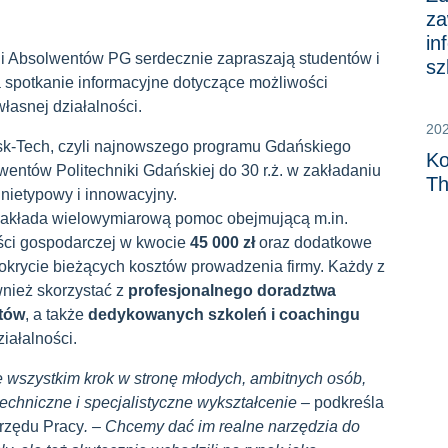
za
in
r i Absolwentów PG
serdecznie zapraszają studentów i
sz
 spotkanie informacyjne dotyczące możliwości
łasnej działalności.
20
sk-Tech, czyli najnowszego programu Gdańskiego
Ko
lwentów Politechniki Gdańskiej
do 30 r.ż.
w zakładaniu
Th
 nietypowy i innowacyjny.
akłada wielowymiarową pomoc obejmującą m.in.
ości gospodarczej w kwocie
45 000 zł
oraz dodatkowe
okrycie bieżących kosztów prowadzenia firmy. Każdy z
nież skorzystać z
profesjonalnego doradztwa
tów
, a także
dedykowanych szkoleń i coachingu
iałalności.
 wszystkim krok w stronę młodych, ambitnych osób,
echniczne i specjalistyczne wykształcenie –
podkreśla
rzędu Pracy
. – Chcemy d
ać im realne narzędzia do