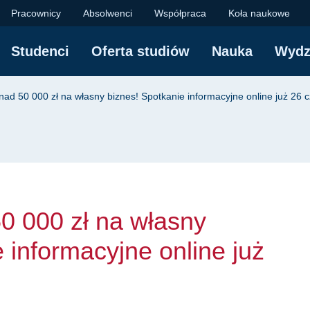
 zł na własny biznes!
Pracownicy
Absolwenci
Współpraca
Koła naukowe
Studenci
Oferta studiów
Nauka
Wydz
yjna
ad 50 000 zł na własny biznes! Spotkanie informacyjne online już 26 c
0 000 zł na własny
 informacyjne online już