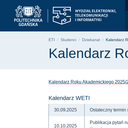
Kalendarz Roku Akade
Przejdź
Przejdź
Przejdź
do
do
do
menu
wyszukiwarki
treści
głównego
Ścieżka nawigac
ETI
Studenci
Dziekanat
Kalendarz 
Treść strony
Kalendarz R
Kalendarz Roku Akademickiego 2025/2
Kalendarz WETI
30.09.2025
Ostateczny termin 
Publikacja pytań 
10.10.2025