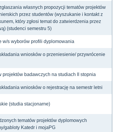
 zgłaszania własnych propozycji tematów projektów
erskich przez studentów (wyszukanie i kontakt z
unem, który zgłosi temat do zatwierdzenia przez
ą) (studenci semestru 5)
e w/s wyborów profili dyplomowania
składania wniosków o przeniesienie/ przywrócenie
 projektów badawczych na studiach II stopnia
składania wniosków o rejestrację na semestr letni
kie (studia stacjonarne)
rdzonych tematów projektów dyplomowych
ony/gabloty Katedr i mojaPG