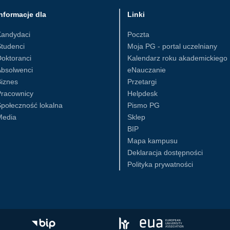
nformacje dla
Linki
Kandydaci
Poczta
tudenci
Moja PG - portal uczelniany
oktoranci
Kalendarz roku akademickiego
Absolwenci
eNauczanie
iznes
Przetargi
Pracownicy
Helpdesk
połeczność lokalna
Pismo PG
Media
Sklep
BIP
Mapa kampusu
Deklaracja dostępności
Polityka prywatności