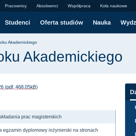
mickiego | Wydział El
Pracownicy
Absolwenci
Współpraca
Koła naukowe
Studenci
Oferta studiów
Nauka
Wydz
yjna
Roku Akademickiego
oku Akademickiego
6 (pdf, 468.05kB)
N
D
składania prac magisterskich
na egzamin dyplomowy inżynierski na stronach