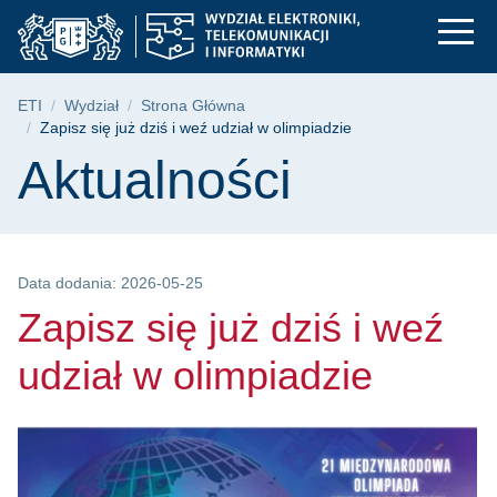
Zapisz się już dziś i
Przejdź
Przejdź
Przejdź
do
do
do
menu
wyszukiwarki
treści
głównego
Ścieżka nawigacyjna
ETI
Wydział
Strona Główna
Zapisz się już dziś i weź udział w olimpiadzie
Treść strony
Aktualności
Data dodania: 2026-05-25
Zapisz się już dziś i weź
udział w olimpiadzie