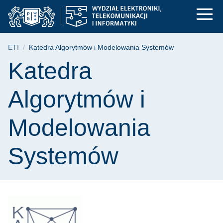
Katedra Algorytmów i
Przejdź
Przejdź
Przejdź
do
do
do
menu
wyszukiwarki
treści
głównego
Ścieżka nawigacyjna
ETI
Katedra Algorytmów i Modelowania Systemów
Treść strony
Katedra
Algorytmów i
Modelowania
Systemów