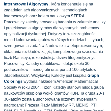
Internetowe i Algorytmy
, która koncentruje się na
zagadnieniach algorytmicznych i technologiach
internetowych oraz kołem nauk owym
SFERA
.
Pracownicy katedry prowadzą badania w zakresie analizy
i projektowania algorytmów dla wybranych problemów
optymalizacji dyskretnej. Dotyczy to w szczególności
metod kolorowania grafów w różnych modelach i trybach,
szeregowania zadań w środowisku wieloprocesorowym,
układania rozkładów zajęć, komputerowego szacowania
liczb Ramseya, rekonstrukcją drzew filogenetycznych.
Pracownicy Katedry opublikowali dotąd około 30
podręczników i monografii oraz ponad 100 artykułów
„filadelfijskich”. Wizytówką Katedry jest książka
Graph
Colorings
wydana nakładem American Mathematical
Society w roku 2004. Trzon Katedry stanowi młoda grupa
naukowców skupiona wokół grantów KBN. Ta grupa 20- i
30-latków została uhonorowana licznymi stypendiami i
nagrodami: Prezesa Rady Ministrów RP, MENiS, PTI,