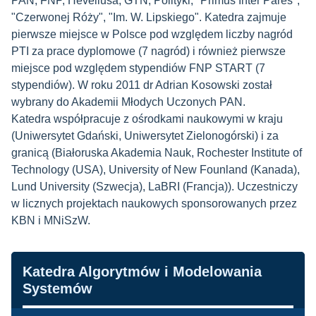
PAN, FNP, Heveliusa, GTN, Polityki, "Primus Inter Pares",
"Czerwonej Róży", "Im. W. Lipskiego". Katedra zajmuje
pierwsze miejsce w Polsce pod względem liczby nagród
PTI za prace dyplomowe (7 nagród) i również pierwsze
miejsce pod względem stypendiów FNP START (7
stypendiów). W roku 2011 dr Adrian Kosowski został
wybrany do Akademii Młodych Uczonych PAN.
Katedra współpracuje z ośrodkami naukowymi w kraju
(Uniwersytet Gdański, Uniwersytet Zielonogórski) i za
granicą (Białoruska Akademia Nauk, Rochester Institute of
Technology (USA), University of New Founland (Kanada),
Lund University (Szwecja), LaBRI (Francja)). Uczestniczy
w licznych projektach naukowych sponsorowanych przez
KBN i MNiSzW.
Nawigacja
Katedra Algorytmów i Modelowania
Systemów