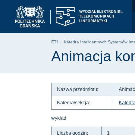
Animacja komputerowa
Przejdź
Przejdź
Przejdź
do
do
do
menu
wyszukiwarki
treści
głównego
Ścieżka nawigac
ETI
Katedra Inteligentnych Systemów Int
Treść strony
Animacja ko
Nazwa przedmiotu:
Animac
Katedra/sekcja:
Katedra
wykład
Liczba godzin:
1