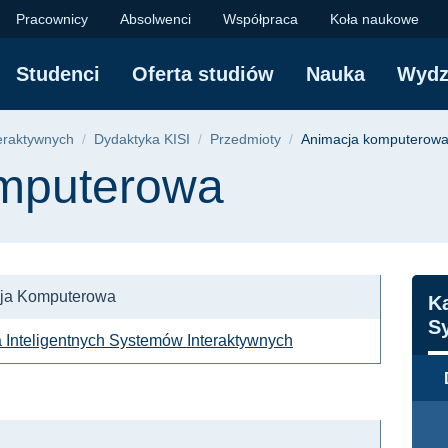
 | Wydział Elektronik
Pracownicy
Absolwenci
Współpraca
Koła naukowe
Studenci
Oferta studiów
Nauka
Wydz
yjna
eraktywnych
Dydaktyka KISI
Przedmioty
Animacja komputerow
mputerowa
ja Komputerowa
N
Ka
S
 Inteligentnych Systemów Interaktywnych