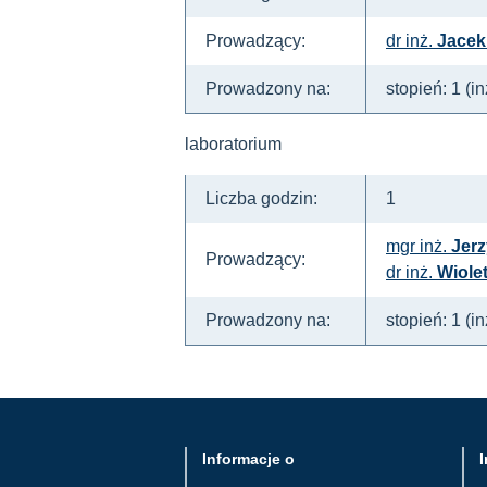
Prowadzący:
dr inż.
Jacek
Prowadzony na:
stopień: 1 (i
laboratorium
Liczba godzin:
1
mgr inż.
Jerz
Prowadzący:
dr inż.
Wiole
Prowadzony na:
stopień: 1 (i
Informacje o
I