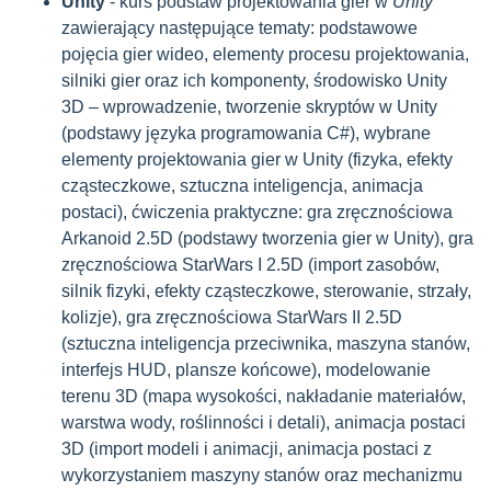
Unity
- kurs podstaw projektowania gier w
Unity
zawierający następujące tematy: podstawowe
pojęcia gier wideo, elementy procesu projektowania,
silniki gier oraz ich komponenty, środowisko Unity
3D – wprowadzenie, tworzenie skryptów w Unity
(podstawy języka programowania C#), wybrane
elementy projektowania gier w Unity (fizyka, efekty
cząsteczkowe, sztuczna inteligencja, animacja
postaci), ćwiczenia praktyczne: gra zręcznościowa
Arkanoid 2.5D (podstawy tworzenia gier w Unity), gra
zręcznościowa StarWars I 2.5D (import zasobów,
silnik fizyki, efekty cząsteczkowe, sterowanie, strzały,
kolizje), gra zręcznościowa StarWars II 2.5D
(sztuczna inteligencja przeciwnika, maszyna stanów,
interfejs HUD, plansze końcowe), modelowanie
terenu 3D (mapa wysokości, nakładanie materiałów,
warstwa wody, roślinności i detali), animacja postaci
3D (import modeli i animacji, animacja postaci z
wykorzystaniem maszyny stanów oraz mechanizmu