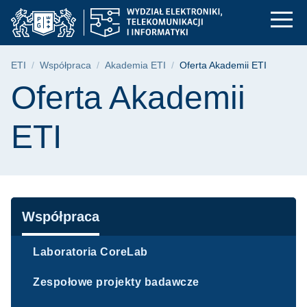
Oferta Akademii ETI |
Przejdź
Przejdź
Przejdź
do
do
do
menu
wyszukiwarki
treści
głównego
Ścieżka nawigacyjna
ETI
Współpraca
Akademia ETI
Oferta Akademii ETI
Treść strony
Oferta Akademii
ETI
Nawigacja
Współpraca
Laboratoria CoreLab
Zespołowe projekty badawcze