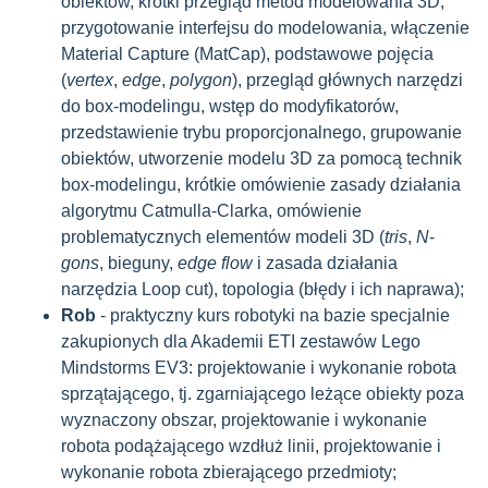
obiektów, krótki przegląd metod modelowania 3D,
przygotowanie interfejsu do modelowania, włączenie
Material Capture (MatCap), podstawowe pojęcia
(
vertex
,
edge
,
polygon
), przegląd głównych narzędzi
do box-modelingu, wstęp do modyfikatorów,
przedstawienie trybu proporcjonalnego, grupowanie
obiektów, utworzenie modelu 3D za pomocą technik
box-modelingu, krótkie omówienie zasady działania
algorytmu Catmulla-Clarka, omówienie
problematycznych elementów modeli 3D (
tris
,
N
-
gons
, bieguny,
edge flow
i zasada działania
narzędzia Loop cut), topologia (błędy i ich naprawa);
Rob
- praktyczny kurs robotyki na bazie specjalnie
zakupionych dla Akademii ETI zestawów Lego
Mindstorms EV3: projektowanie i wykonanie robota
sprzątającego, tj. zgarniającego leżące obiekty poza
wyznaczony obszar, projektowanie i wykonanie
robota podążającego wzdłuż linii, projektowanie i
wykonanie robota zbierającego przedmioty;