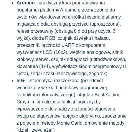
Arduino
- praktyczny kurs programowania
popularnej platformy Arduino przeznaczonej do
systemów wbudowanych: krótka historia platformy,
migająca dioda, obsługa przycisku (uproszczona),
rejestr przesuwny (obsługa 8 diod przy użyciu 3
wyjść), dioda RGB, czujnik dźwięku i hałasu,
przekaźnik, łączność UART z komputerem,
wyświetlacz LCD (16x2), wejścia analogowe, silnik
krokowy, serwo, czujnik odległości (ultradźwiękowy),
klawiatura (4x4), wyświetlacz siedmiosegmentowy (1
cyfra), zegar czasu rzeczywistego, zegarek;
Inf+
- informatyka rozszerzona (przedmiot
wchodzący w skład podstawy programowej
technikum informatycznego): algebra Boole'a, kod
Graya, minimalizacja funkcji logicznych,
wprowadzenie do analizy złożoności algorytmu,
wstęp do algorytmów, pojęcie algorytmu, zapoznanie
z pojęciem metody Monte Carlo, omówienie metody
"dziel i zwyciężaj";