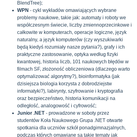
BlendTree);
WPN
- cykl wykładów omawiających wybrane
problemy naukowe, takie jak: automaty i roboty we
współczesnym świecie, liczby zmiennoprzecinkowe i
całkowite w komputerach, operacje logiczne, język
naturalny, a język komputerów (czy wyszukiwarki
będą kiedyś rozumiały nasze pytania?), grafy i ich
praktyczne zastosowanie, optyka według fizyki
kwantowej, historia liczb, 101 naukowych błędów w
filmach SF, złożoność obliczeniowa (dlaczego warto
optymalizować algorytmy?), bioinformatyka (jak
dzisiejsza biologia korzysta z dobrodziejstw
informatyki?), labirynty, szyfrowanie i kryptografia
oraz bezpieczeństwo, historia komunikacji na
odległość, analogowość i cyfrowość;
Junior .NET
- prowadzone w soboty przez
studentów Koła Naukowego Grupa .NET otwarte
spotkania dla uczniów szkół ponadgimnazjalnych,
podczas których omawiane są takie tematy jak