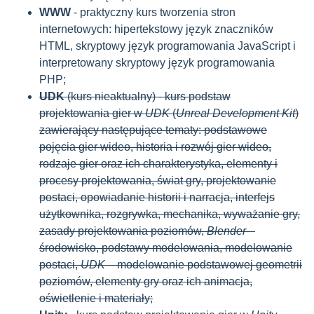
WWW
- praktyczny kurs tworzenia stron
internetowych: hipertekstowy język znaczników
HTML, skryptowy język programowania JavaScript i
interpretowany skryptowy język programowania
PHP;
UDK
(kurs nieaktualny) - kurs podstaw
projektowania gier w
UDK
(
Unreal Development Kit
)
zawierający następujące tematy: podstawowe
pojęcia gier wideo, historia i rozwój gier wideo,
rodzaje gier oraz ich charakterystyka, elementy i
procesy projektowania, świat gry, projektowanie
postaci, opowiadanie historii i narracja, interfejs
użytkownika, rozgrywka, mechanika, wyważanie gry,
zasady projektowania poziomów,
Blender
–
środowisko, podstawy modelowania, modelowanie
postaci,
UDK
– modelowanie podstawowej geometrii
poziomów, elementy gry oraz ich animacja,
oświetlenie i materiały;