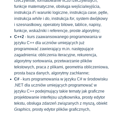
rzeczywiste, formatowanie liczb rzeczywistych,
funkcje matematyczne, obsługa wejścia/wyjścia,
instrukcja
if
i warunki logiczne, instrukcja
case
, pętle,
instrukcja
while
i
do
, instrukcja
for
, system dwójkowy
i szesnastkowy, operatory bitowe, tablice, napisy,
funkcje, wskaźniki i referencje, proste algorytmy;
C++2
- kurs zaawansowanego programowania w
języku C++ dla uczniów umiejących już
programować zawierający m.in. następujące
zagadnienia: obliczenia iteracyjne, rekurencja,
algorytmy sortowania, przetwarzanie plików
tekstowych, praca z plikami, geometria obliczeniowa,
prosta baza danych, algorytmy zachłanne;
C#
- kurs programowania w języku C# w środowisku
.NET dla uczniów umiejących programować w
języku C++ podejmujący takie tematy jak graficzne
projektowanie interfejsu użytkownika, prosty edytor
tekstu, obsługa zdarzeń związanych z myszą, obiekt
Graphics
, prosty edytor plików graficznych,