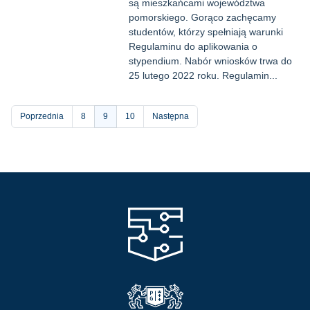
są mieszkańcami województwa
pomorskiego. Gorąco zachęcamy
studentów, którzy spełniają warunki
Regulaminu do aplikowania o
stypendium. Nabór wniosków trwa do
25 lutego 2022 roku. Regulamin...
Stronicowanie
Poprzednia
Strona
8
Bieżąca
9
Strona
10
Następna
strona