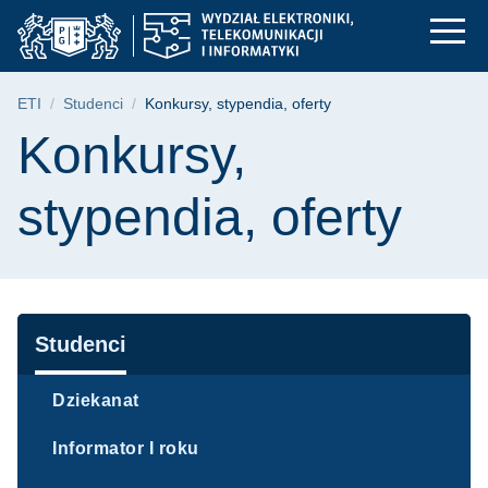
Konkursy, stypendia, 
Przejdź
Przejdź
Przejdź
do
do
do
menu
wyszukiwarki
treści
głównego
Ścieżka nawigacyjna
ETI
Studenci
Konkursy, stypendia, oferty
Treść strony
Konkursy,
stypendia, oferty
Nawigacja
Studenci
Dziekanat
Informator I roku