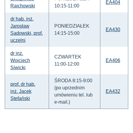
EA404
Rajchowski
10:15-11:00
dr hab. inż.
Jarosław
PONIEDZIAŁEK
EA430
Sadowski, prof.
14:15-15:00
uczelni
dr inż.
CZWARTEK
Wojciech
EA406
11:00-12:00
Siwicki
ŚRODA 8:15-9:00
prof. dr hab.
(po uprzednim
inż. Jacek
EA432
umówieniu tel. lub
Stefański
e-mail.)