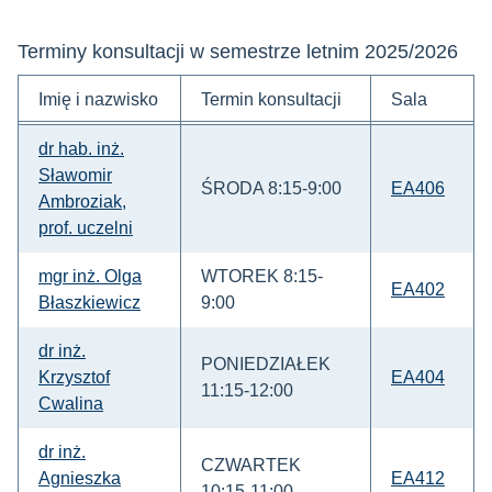
Terminy konsultacji w semestrze letnim 2025/2026
Imię i nazwisko
Termin konsultacji
Sala
dr hab. inż.
Sławomir
ŚRODA 8:15-9:00
EA406
Ambroziak,
prof. uczelni
mgr inż. Olga
WTOREK 8:15-
EA402
Błaszkiewicz
9:00
dr inż.
PONIEDZIAŁEK
Krzysztof
EA404
11:15-12:00
Cwalina
dr inż.
CZWARTEK
Agnieszka
EA412
10:15-11:00