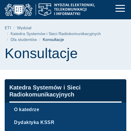
Konsultacje | Wydział
Przejdź
Przejdź
Przejdź
do
do
do
menu
wyszukiwarki
treści
głównego
Ścieżka nawigacyjna
ETI
Wydział
Katedra Systemów i Sieci Radiokomunikacyjnych
Dla studentów
Konsultacje
Treść strony
Konsultacje
Nawigacja
Katedra Systemów i Sieci
Radiokomunikacyjnych
O katedrze
Dydaktyka KSSR