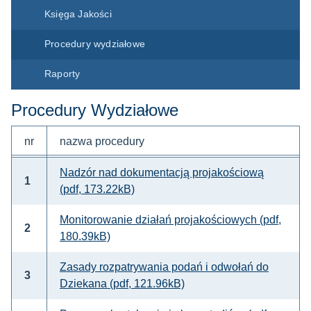
Księga Jakości
Procedury wydziałowe
Raporty
Procedury Wydziałowe
nr
nazwa procedury
Nadzór nad dokumentacją projakościową
1
(pdf, 173.22kB)
Monitorowanie działań projakościowych (pdf,
2
180.39kB)
Zasady rozpatrywania podań i odwołań do
3
Dziekana (pdf, 121.96kB)