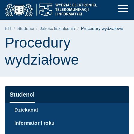
Procedury wydziałowe 
Przejdź
Przejdź
Przejdź
do
do
do
menu
wyszukiwarki
treści
głównego
Ścieżka nawigacyjna
ETI
Studenci
Jakość kształcenia
Procedury wydziałowe
Treść strony
Procedury
wydziałowe
Nawigacja
Studenci
Dziekanat
Informator I roku