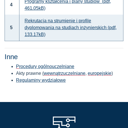
Programy kształcenia i plany studiów (pdf,
4
461.05kB)
Rekrutacja na strumienie i profile
5
dyplomowania na studiach inżynierskich (pdf,
133.17kB)
Inne
P
rocedury ogólnouczelniane
Akty prawne
(
wewnątrzuczelniane
,
europejskie
)
Regulaminy wydziałowe