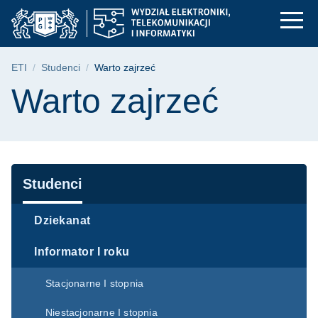
Warto zajrzeć | Wydzi
Przejdź
Przejdź
Przejdź
do
do
do
menu
wyszukiwarki
treści
głównego
Ścieżka nawigacyjna
ETI
Studenci
Warto zajrzeć
Treść strony
Warto zajrzeć
Nawigacja
Studenci
Dziekanat
Informator I roku
Stacjonarne I stopnia
Niestacjonarne I stopnia