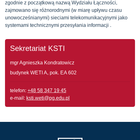
zgodnie z początkową nazwą Wydziału Łączności,
zajmowano się różnorodnymi (w miarę upływu czasu
unowocześnianymi) sieciami telekomunikacyjnymi jako
systemami technicznymi przesyłania informacji .
Sekretariat KSTI
mgr Agnieszka Kondratowicz
budynek WETI A, pok. EA 602
telefon:
+48 58 347 19 45
e-mail:
ksti.weti@pg.edu.pl