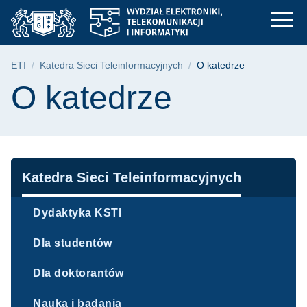
O katedrze | Wydział 
Przejdź
Przejdź
Przejdź
do
do
do
menu
wyszukiwarki
treści
głównego
Ścieżka nawigacyjna
ETI
Katedra Sieci Teleinformacyjnych
O katedrze
Treść strony
O katedrze
Nawigacja
Katedra Sieci Teleinformacyjnych
Dydaktyka KSTI
Dla studentów
Dla doktorantów
Nauka i badania