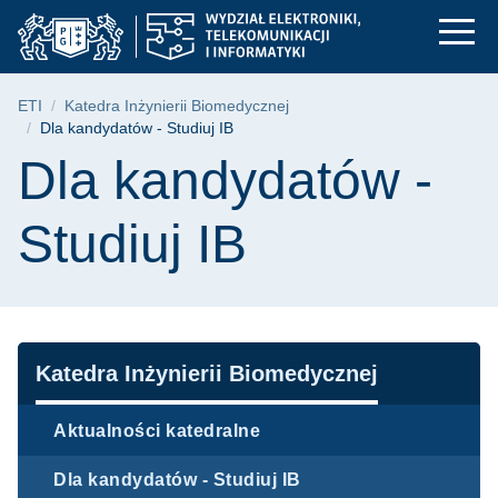
Dla kandydatów - Stud
Przejdź
Przejdź
Przejdź
do
do
do
menu
wyszukiwarki
treści
głównego
Ścieżka nawigacyjna
ETI
Katedra Inżynierii Biomedycznej
Dla kandydatów - Studiuj IB
Treść strony
Dla kandydatów -
Studiuj IB
Nawigacja
Katedra Inżynierii Biomedycznej
Aktualności katedralne
Dla kandydatów - Studiuj IB